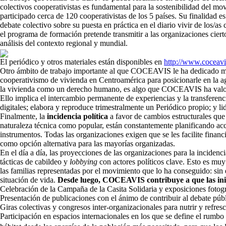
colectivos cooperativistas es fundamental para la sostenibilidad del
participado cerca de 120 cooperativistas de los 5 países. Su finalidad e
debate colectivo sobre su puesta en práctica en el diario vivir de los/a
el programa de formación pretende transmitir a las organizaciones ciert
análisis del contexto regional y mundial.
El periódico y otros materiales están disponibles en
http://www.coceavi
Otro ámbito de trabajo importante al que COCEAVIS le ha dedicado m
cooperativismo de vivienda en Centroamérica para posicionarle en la a
la vivienda como un derecho humano, es algo que COCEAVIS ha valorado
Ello implica el intercambio permanente de experiencias y la transferen
digitales; elabora y reproduce trimestralmente un Periódico propio; y li
Finalmente, la
incidencia política
a favor de cambios estructurales que
naturaleza técnica como popular, están constantemente planificando accio
instrumentos. Todas las organizaciones exigen que se les facilite finan
como opción alternativa para las mayorías organizadas.
En el día a día, las proyecciones de las organizaciones para la incidenc
tácticas de cabildeo y
lobbying
con actores políticos clave. Esto es mu
las familias representadas por el movimiento que lo ha conseguido: sin
situación de vida.
Desde luego, COCEAVIS contribuye a que las inici
Celebración de la Campaña de la Casita Solidaria y exposiciones fotogr
Presentación de publicaciones con el ánimo de contribuir al debate púb
Giras colectivas y congresos inter-organizacionales para nutrir y refresc
Participación en espacios internacionales en los que se define el rumbo 