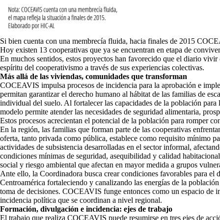
Si bien cuenta con una membrecía fluida, hacia finales de 2015 COCEAVI
Hoy existen 13 cooperativas que ya se encuentran en etapa de convivenci
En muchos sentidos, estos proyectos han favorecido que el diario vivir
espíritu del cooperativismo a través de sus experiencias colectivas.
Más allá de las viviendas, comunidades que transforman
COCEAVIS impulsa procesos de incidencia para la aprobación e implemen
permitan garantizar el derecho humano al hábitat de las familias de es
individual del suelo. Al fortalecer las capacidades de la población pa
modelo permite atender las necesidades de seguridad alimentaria, prospe
Estos procesos acrecientan el potencial de la población para romper con 
En la región, las familias que forman parte de las cooperativas enfrent
oferta, tanto privada como pública, establece como requisito mínimo par
actividades de subsistencia desarrolladas en el sector informal, afectan
condiciones mínimas de seguridad, asequibilidad y calidad habitacional.
social y riesgo ambiental que afectan en mayor medida a grupos vulne
Ante ello, la Coordinadora busca crear condiciones favorables para el 
Centroamérica fortaleciendo y canalizando las energías de la población
toma de decisiones. COCEAVIS funge entonces como un espacio de interca
incidencia política que se coordinan a nivel regional.
Formación, divulgación e incidencia: ejes de trabajo
El trabajo que realiza COCEAVIS puede resumirse en tres ejes de acción