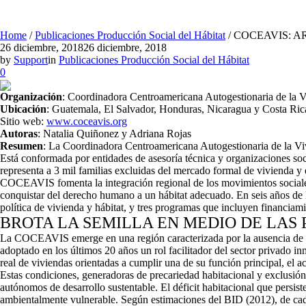
Home
/
Publicaciones Producción Social del Hábitat
/
COCEAVIS: A
26 diciembre, 2018
26 diciembre, 2018
by
Support
in
Publicaciones Producción Social del Hábitat
0
Organización
: Coordinadora Centroamericana Autogestionaria de la V
Ubicación
: Guatemala, El Salvador, Honduras, Nicaragua y Costa Ric
Sitio web:
www.coceavis.org
Autoras
: Natalia Quiñonez y Adriana Rojas
Resumen
: La Coordinadora Centroamericana Autogestionaria de la Vi
Está conformada por entidades de asesoría técnica y organizaciones soc
representa a 3 mil familias excluidas del mercado formal de vivienda y 
COCEAVIS fomenta la integración regional de los movimientos sociales
conquistar del derecho humano a un hábitat adecuado. En seis años de l
política de vivienda y hábitat, y tres programas que incluyen financiami
BROTA LA SEMILLA EN MEDIO DE LAS 
La COCEAVIS emerge en una región caracterizada por la ausencia de po
adoptado en los últimos 20 años un rol facilitador del sector privado i
real de viviendas orientadas a cumplir una de su función principal, el a
Estas condiciones, generadoras de precariedad habitacional y exclusión
autónomos de desarrollo sustentable. El déficit habitacional que persist
ambientalmente vulnerable. Según estimaciones del BID (2012), de cada 