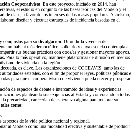
ación Cooperativista
. En este proyecto, iniciado en 2014, han
erativas, el estudio en conjunto de las bases teóricas del Modelo y el
dad de clase, a favor de los intereses de las masas populares. Asimismo,
aborar, diseñar y ejecutar estrategias de incidencia basadas en el
y conquistas para su
divulgación
. Difundir la vivencia del
nte un hábitat más democrático, solidario y cuya esencia contempla a
mpartir sus buenas prácticas con otros/as y gestionar mayores apoyos.
das. Para lo más operativo, mantiene plataformas de difusión en medios
ativismo de vivienda en la región.
a adecuada, es clave. Las organizaciones de COCEAVIS, tanto las de
utoridades estatales, con el fin de proponer leyes, políticas públicas e
ecuadas para que el cooperativismo de vivienda pueda crecer y prosperar
itación de espacios de debate e intercambio de ideas y experiencias,
ganizaciones planteando sus exigencias al Estado y convocando a todas
e la precariedad, carecerían de esperanza alguna para mejorar su
 tales como:
s.
s aspectos de la vida política nacional y regional.
icionar al Modelo como una modalidad efectiva y sustentable de producir