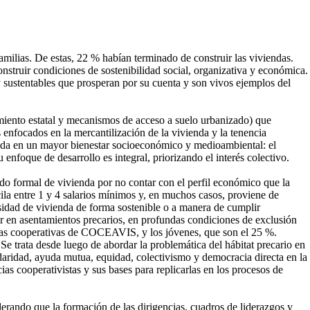
milias. De estas, 22 % habían terminado de construir las viviendas.
nstruir condiciones de sostenibilidad social, organizativa y económica.
y sustentables que prosperan por su cuenta y son vivos ejemplos del
miento estatal y mecanismos de acceso a suelo urbanizado) que
 enfocados en la mercantilización de la vivienda y la tenencia
dunda en un mayor bienestar socioeconómico y medioambiental: el
nfoque de desarrollo es integral, priorizando el interés colectivo.
ado formal de vivienda por no contar con el perfil económico que la
cila entre 1 y 4 salarios mínimos y, en muchos casos, proviene de
cesidad de vivienda de forma sostenible o a manera de cumplir
dir en asentamientos precarios, en profundas condiciones de exclusión
 las cooperativas de COCEAVIS, y los jóvenes, que son el 25 %.
e trata desde luego de abordar la problemática del hábitat precario en
idaridad, ayuda mutua, equidad, colectivismo y democracia directa en la
 cooperativistas y sus bases para replicarlas en los procesos de
erando que la formación de las dirigencias, cuadros de liderazgos y