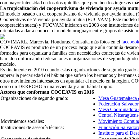
con mayor intensidad en los dos quintiles que perciben los ingresos más
La tropicalización del cooperativismo de vivienda por ayuda mutu
El modelo basado en el cooperativismo de vivienda por ayuda mutua (
Cooperativas de Vivienda por ayuda mutua (FUCVAM). Este modelo fue 
cooperación sueca) y FUCVAM iniciaron en 2003 con instituciones de as
orientadas a dar a conocer el modelo uruguayo entre grupos de asistenc
COVIMARL, Marcovia, Honduras. Consulta más fotos en el
facebook
COCEAVIS es producto de un proceso largo que aún continúa desarrollá
formados para organizar a familias con necesidades concretas de vivie
han ido conformando federaciones u organizaciones de segundo grado con e
modelo.
Es finalmente en 2010 cuando estas organizaciones de segundo grado c
superar la precariedad del hábitat que sufren los hermanos y hermanas
otros movimientos interesados en apuntalar el modelo en la región. C
como un DERECHO a una vivienda y a un hábitat digno.
Actores que conforman COCEAVIS en 2016
Organizaciones de segundo grado:
Mesa Guatemalteca 
Federación Salvador
Mesa Coordinadora d
Central Nicaragüen
Movimientos sociales:
Movimiento Comuna
Instituciones de asesoría técnica:
Fundación Salvadore
Instituto para el De