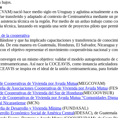
 bajos.
a
CVAM) nació hace medio siglo en Uruguay y aglutina actualmente a má
transferido y adaptado al contexto de Centroamérica mediante un pro
istencia técnica en la región. Por medio de un arduo trabajo como con
ia técnica, lanzando en seguida una serie de proyectos piloto que permi
 de la cooperativa
ndose y que ha implicado capacitaciones y transferencia de conocimien
nda. De esta manera en Guatemala, Honduras, El Salvador, Nicaragua y C
l objetivo representar el movimiento cooperativista nacional y con ello 
onvergen en un mismo objetivo: validar el modelo autogestionario de 
 centroamericanas. Así nace la COCEAVIS, como instancia articuladora d
OCEAVIS se inspira en el ideal de la unión centroamericana, para fort
de Cooperativas de Vivienda por Ayuda Mutua
(MEGCOVAM)
eña de Asociaciones Cooperativas de Vivienda por Ayuda Mutua
(FE
e Cooperativas de Vivienda del Sur de Honduras
(MECOOVISUR)
se de Cooperativas de Vivienda por Ayuda Mutua “Comunidades Digna
l Nicaragüense
(MCN)
ña de Desarrollo y Vivienda Mínima
(FUNDASAL)
sarrollo Económico Social de América Central
(IDESAC), de Guatemala