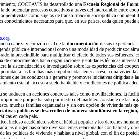
 movimiento, COCEAVIS ha desarrollado una
Escuela Regional de Form
s la de potenciar procesos educativos a través del intercambio entre coop
s cooperativistas como sujetos de transformación sociopolítica con identi
os conocimientos necesarios para que, en sus países, cada quien pueda el
s.org
ucha cabeza y corazón es al de la
documentación
de sus experiencias 
genda pública e internacional como una modalidad de producir socialme
 imprescindible para multiplicar el efecto de todos sus esfuerzos, co
cia de conocimientos hacia organizaciones y entidades técnicas interesa
dera la sistematización e investigación sobre las experiencias del cooper
 permitan a las familias más empobrecidas tener acceso a una viviend
nes que les conduzcan a generar y promover iniciativas dirigidas a las a
ciamiento estatal, acceso a suelo habitable y condiciones de política ad
ia se traducen en acciones concretas tales como movilizaciones, la facil
y importante porque ha sido por medio del martilleo constante de las or
 esto, muchas familias organizadas y sin otra opción de vivienda más qu
ativas políticas se desarrollen de manera simultánea en la región,
áficas en cada país.
lico, incluso académico, sobre el hábitat popular y los derechos humano
ar a las dirigencias sobre diversos temas relacionados con hábitat y otro
de las políticas de vivienda y hábitat a nivel global, con el fin de pos