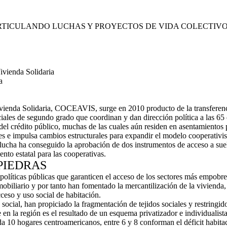
RTICULANDO LUCHAS Y PROYECTOS DE VIDA COLECTIV
ivienda Solidaria
a
vienda Solidaria, COCEAVIS, surge en 2010 producto de la transferen
iales de segundo grado que coordinan y dan dirección política a las 65 
del crédito público, muchas de las cuales aún residen en asentamientos 
 e impulsa cambios estructurales para expandir el modelo cooperativi
ucha ha conseguido la aprobación de dos instrumentos de acceso a suelo
ento estatal para las cooperativas.
PIEDRAS
líticas públicas que garanticen el acceso de los sectores más empobre
nmobiliario y por tanto han fomentado la mercantilización de la viviend
cceso y uso social de habitación.
 social, han propiciado la fragmentación de tejidos sociales y restring
e en la región es el resultado de un esquema privatizador e individualis
10 hogares centroamericanos, entre 6 y 8 conforman el déficit habitaci