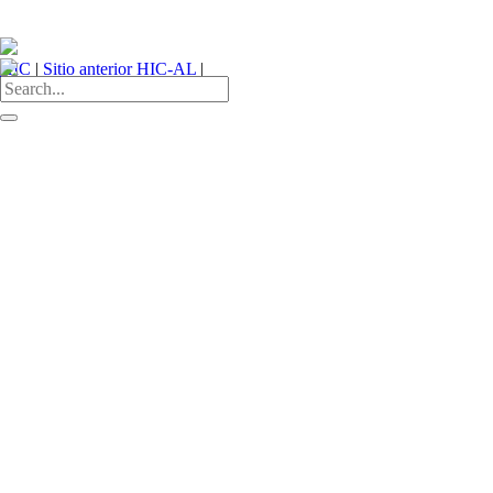
HIC
|
Sitio anterior HIC-AL
|
(+52 55) 5512 6726
¿Quiénes somos?
¿Qué hacemos?
Miembros
Infórmate
Únete a nosotros