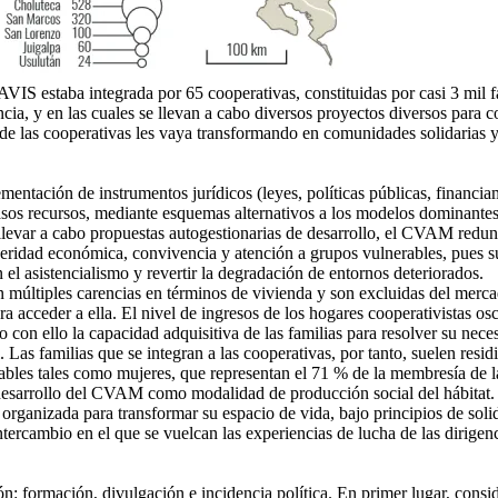
S estaba integrada por 65 cooperativas, constituidas por casi 3 mil fa
a, y en las cuales se llevan a cabo diversos proyectos diversos para co
 de las cooperativas les vaya transformando en comunidades solidarias 
tación de instrumentos jurídicos (leyes, políticas públicas, financia
casos recursos, mediante esquemas alternativos a los modelos dominantes
ra llevar a cabo propuestas autogestionarias de desarrollo, el CVAM re
ridad económica, convivencia y atención a grupos vulnerables, pues su e
el asistencialismo y revertir la degradación de entornos deteriorados.
an múltiples carencias en términos de vivienda y son excluidas del merc
a acceder a ella. El nivel de ingresos de los hogares cooperativistas os
do con ello la capacidad adquisitiva de las familias para resolver su ne
 Las familias que se integran a las cooperativas, por tanto, suelen resi
rables tales como mujeres, que representan el 71 % de la membresía de
desarrollo del CVAM como modalidad de producción social del hábitat. S
 organizada para transformar su espacio de vida, bajo principios de sol
mbio en el que se vuelcan las experiencias de lucha de las dirigencias
: formación, divulgación e incidencia política. En primer lugar, consid