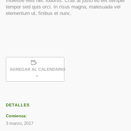
molestie felis nec lobortis. Cras at justo eu elit semper
tempor sed quis orci. In risus magna, malesuada vel
elementum ut, finibus et nunc.
AGREGAR AL CALENDARIO
DETALLES
Comienza:
3 marzo, 2017