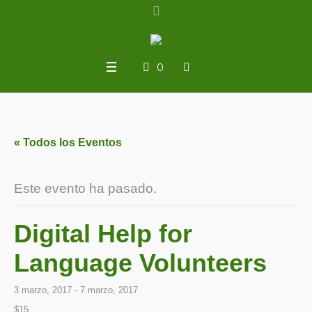
0
« Todos los Eventos
Este evento ha pasado.
Digital Help for
Language Volunteers
3 marzo, 2017
-
7 marzo, 2017
$15