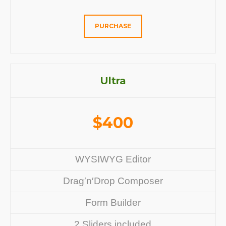
PURCHASE
Ultra
$
400
WYSIWYG Editor
Drag′n′Drop Composer
Form Builder
2 Sliders included