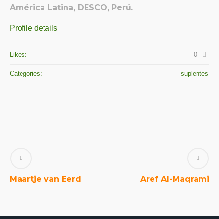
América Latina, DESCO, Perú.
Profile details
Likes:
0
Categories:
suplentes
Maartje van Eerd
Aref Al-Maqrami