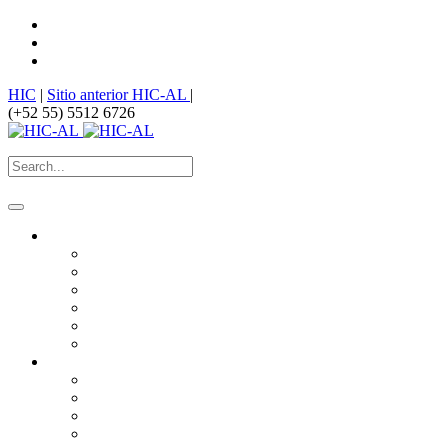
HIC
|
Sitio anterior HIC-AL
|
(+52 55) 5512 6726
¿Quiénes somos?
HIC
Historia
Misión
Nuestros Logros
Premios
¿Dónde estamos?
¿Qué hacemos?
Derechos humanos vinculados al hábitat
Derecho a la ciudad
Producción Social del Hábitat
Equidad de género