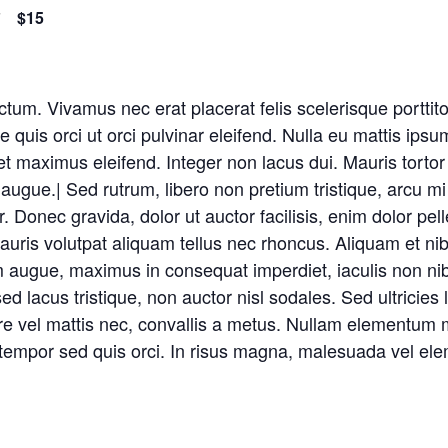
7
$15
um. Vivamus nec erat placerat felis scelerisque porttitor
 quis orci ut orci pulvinar eleifend. Nulla eu mattis ipsum
t maximus eleifend. Integer non lacus dui. Mauris tortor
ugue.| Sed rutrum, libero non pretium tristique, arcu mi s
or. Donec gravida, dolor ut auctor facilisis, enim dolor pe
auris volutpat aliquam tellus nec rhoncus. Aliquam et nib
augue, maximus in consequat imperdiet, iaculis non nibh
 lacus tristique, non auctor nisl sodales. Sed ultricies 
suere vel mattis nec, convallis a metus. Nullam elementum m
 tempor sed quis orci. In risus magna, malesuada vel ele