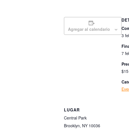
DE
Com
Agregar al calendario
3 f
Fina
7 f
Pre
$15
Cat
Eve
LUGAR
Central Park
Brooklyn, NY 10036