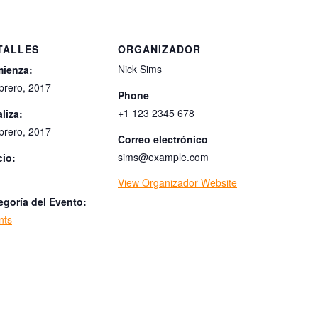
TALLES
ORGANIZADOR
Nick Sims
ienza:
ebrero, 2017
Phone
+1 123 2345 678
liza:
ebrero, 2017
Correo electrónico
sims@example.com
cio:
View Organizador Website
egoría del Evento:
nts