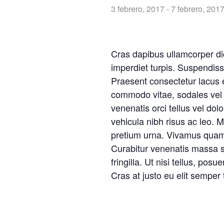
3 febrero, 2017
-
7 febrero, 201
Cras dapibus ullamcorper dict
imperdiet turpis. Suspendisse
Praesent consectetur lacus e
commodo vitae, sodales vel a
venenatis orci tellus vel dol
vehicula nibh risus ac leo. M
pretium urna. Vivamus quam 
Curabitur venenatis massa sed
fringilla. Ut nisi tellus, po
Cras at justo eu elit semper