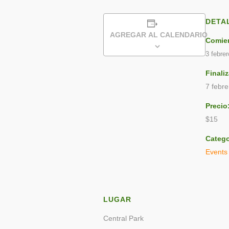
DETA
AGREGAR AL CALENDARIO
Comie
3 febre
Finaliz
7 febre
Precio
$15
Catego
Events
LUGAR
Central Park