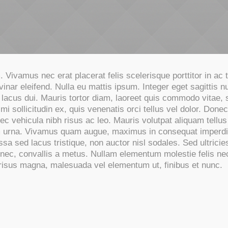
Vivamus nec erat placerat felis scelerisque porttitor in ac tu
vinar eleifend. Nulla eu mattis ipsum. Integer eget sagittis 
 lacus dui. Mauris tortor diam, laoreet quis commodo vitae, 
mi sollicitudin ex, quis venenatis orci tellus vel dolor. Donec 
ec vehicula nibh risus ac leo. Mauris volutpat aliquam tellu
um urna. Vivamus quam augue, maximus in consequat imperdiet
a sed lacus tristique, non auctor nisl sodales. Sed ultricies 
s nec, convallis a metus. Nullam elementum molestie felis nec 
risus magna, malesuada vel elementum ut, finibus et nunc.