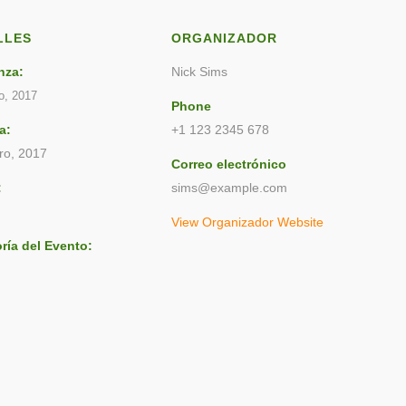
LLES
ORGANIZADOR
nza:
Nick Sims
ro, 2017
Phone
a:
+1 123 2345 678
ro, 2017
Correo electrónico
:
sims@example.com
View Organizador Website
ría del Evento: