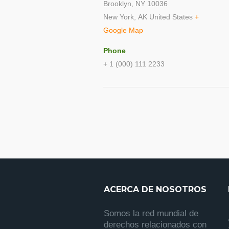
Brooklyn, NY 10036
New York
,
AK
United States
+
Google Map
Phone
+ 1 (000) 111 2233
ACERCA DE NOSOTROS
Somos la red mundial de
derechos relacionados con