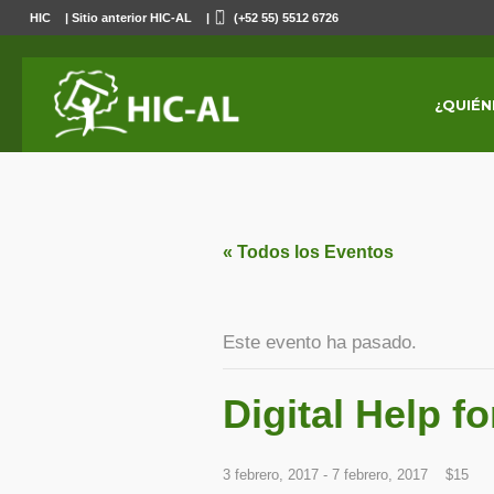
HIC
|
Sitio anterior HIC-AL
|
(+52 55) 5512 6726
¿QUIÉN
« Todos los Eventos
Este evento ha pasado.
Digital Help f
3 febrero, 2017
-
7 febrero, 2017
$15