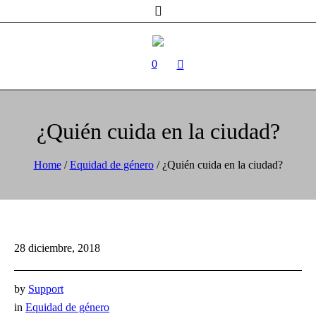
0
¿Quién cuida en la ciudad?
Home
/
Equidad de género
/
¿Quién cuida en la ciudad?
28 diciembre, 2018
by
Support
in
Equidad de género