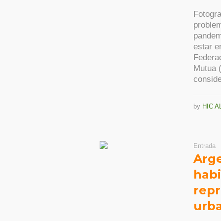
Fotogra
problem
pandemi
estar e
Federa
Mutua 
conside
by
HIC A
Entrada
Arge
habi
repr
urba