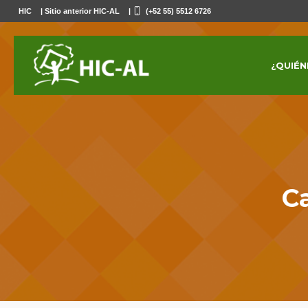
HIC
|
Sitio anterior HIC-AL
|
(+52 55) 5512 6726
¿QUIÉN
C