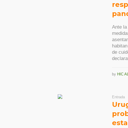
resp
pan
Ante l
medidas
asentam
habitan
de cuid
declarat
by
HIC A
Entrada
Uru
prob
esta