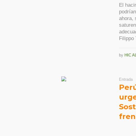
El haci
podrían
ahora, 
saturen
adecuad
Filippo
by
HIC A
Entrada
Per
urge
Sost
fren