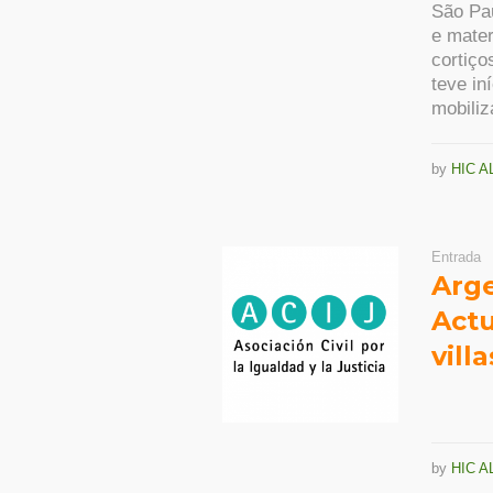
São Pa
e mater
cortiço
teve in
mobiliz
by
HIC A
Entrada
Arge
Actu
vill
by
HIC A