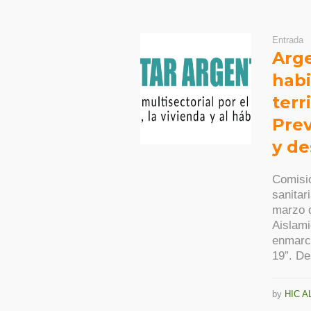
Entrada
Arge
habi
terr
Prev
y de
Comisió
sanitar
marzo d
Aislami
enmarca
19”. De
by
HIC A