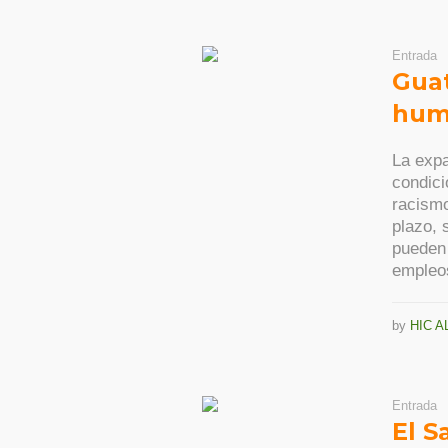
Entrada
Gua
hum
La exp
condici
racismo
plazo, 
pueden 
empleos
by
HIC A
Entrada
El S