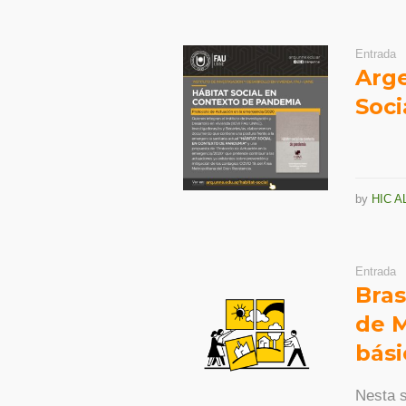
Entrada
Arge
Soci
by
HIC A
Entrada
Bras
de M
bási
Nesta s