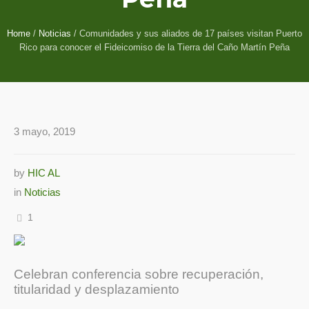
Home
/
Noticias
/
Comunidades y sus aliados de 17 países visitan Puerto
Rico para conocer el Fideicomiso de la Tierra del Caño Martín Peña
3 mayo, 2019
by
HIC AL
in
Noticias
1
Celebran conferencia sobre recuperación,
titularidad y desplazamiento