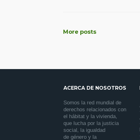
More posts
ACERCA DE NOSOTROS
Somos la red mundial de
derechos relacionados con
el hábitat y la vivienda,
que lucha por la justicia
social, la igualdad
de género y la