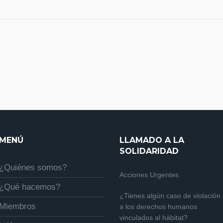
MENÚ
LLAMADO A LA
SOLIDARIDAD
¿Quiénes somos?
Acciones Urgentes
¿Qué hacemos?
¿Tienes algún caso de violación
Miembros
a los derechos humanos
vinculados al hábitat?