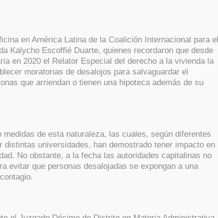
cina en América Latina de la Coalición Internacional para e
ada Kalycho Escoffié Duarte, quienes recordaron que desde
aria en 2020 el Relator Especial del derecho a la vivienda la
ablecer moratorias de desalojos para salvaguardar el
sonas que arriendan o tienen una hipoteca además de su
medidas de esta naturaleza, las cuales, según diferentes
r distintas universidades, han demostrado tener impacto en
dad. No obstante, a la fecha las autoridades capitalinas no
ra evitar que personas desalojadas se expongan a una
 contagio.
ante el Juzgado Décimo de Distrito en Materia Administrativa