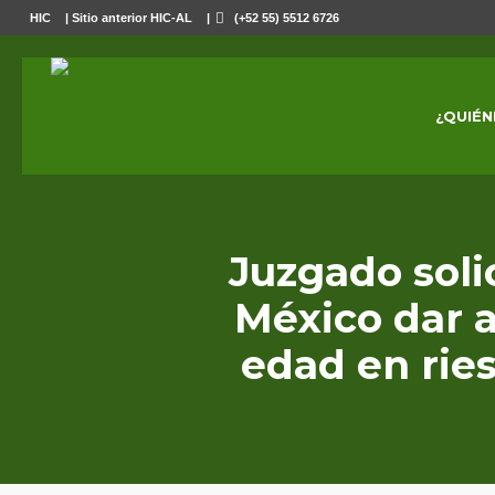
HIC
|
Sitio anterior HIC-AL
|
(+52 55) 5512 6726
¿QUIÉN
Juzgado soli
México dar a
edad en rie