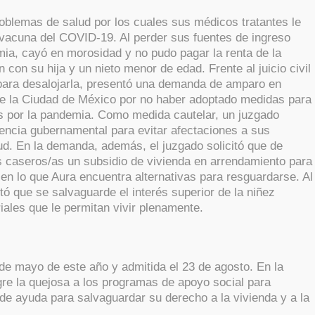
blemas de salud por los cuales sus médicos tratantes le
la vacuna del COVID-19. Al perder sus fuentes de ingreso
a, cayó en morosidad y no pudo pagar la renta de la
n con su hija y un nieto menor de edad. Frente al juicio civil
ara desalojarla, presentó una demanda de amparo en
de la Ciudad de México por no haber adoptado medidas para
s por la pandemia. Como medida cautelar, un juzgado
stencia gubernamental para evitar afectaciones a sus
ud. En la demanda, además, el juzgado solicitó que de
s caseros/as un subsidio de vivienda en arrendamiento para
te en lo que Aura encuentra alternativas para resguardarse. Al
tó que se salvaguarde el interés superior de la niñez
ales que le permitan vivir plenamente.
e mayo de este año y admitida el 23 de agosto. En la
gre la quejosa a los programas de apoyo social para
e de ayuda para salvaguardar su derecho a la vivienda y a la