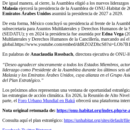
De igual manera, al cierre, la Asamblea eligió a los nuevos liderazgo
Malasia
ejercerá la presidencia de la Asamblea de ONU-Habitat de 2
Emiratos Árabes Unidos
asumirá la presidencia de 2027 a 2029.
De esta forma, México concluyó su presidencia al frente de la Asamb
subsecretaria para Asuntos Multilaterales y Derechos Humanos de la 
(SEDATU); y en 2024 la presidencia fue asumida por
Edna Vega
(20
Multilaterales y Derechos Humanos de la Cancillería, marcando así el
global.https://www.youtube.com/embed/ddRZOZDhcS8?si=LOb7
En palabras de
Anaclaudia Rossbach
, directora ejecutiva de ONU-H
“Deseo agradecer sinceramente a todos los Estados Miembros, actores
liderazgo como Presidente de la Asamblea durante los últimos seis año
Malasia y los Emiratos Árabes Unidos, cuya alianza en el Grupo Asi
del Plan Estratégico.”
Los próximos años representan una ventana de oportunidad estratégic
las estrategias de acción climática. En 2026, la Reunión de Alto Niv
parte, el
Foro Urbano Mundial en Bakú
ofrecerá una plataforma intern
Nota original retomada de:
https://onu-habitat.org/index.php/se
Consulta aquí el plan estratégico:
https://unhabitat.org/sites/default