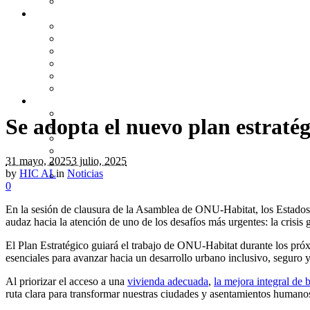
Principales proyectos y procesos
Infórmate
Noticias
Agenda
Galería
Biblioteca
HICkipedia (Inglés)
Campañas
Únete a nosotros
¿Quiénes son los protagonistas?
Se adopta el nuevo plan estrat
¿Por qué afiliarse?
¿Cómo postular?
Compromisos
31 mayo, 2025
3 julio, 2025
Cuotas
by
HIC AL
in
Noticias
Financiamiento HIC-AL
0
En la sesión de clausura de la Asamblea de ONU-Habitat, los Estado
audaz hacia la atención de uno de los desafíos más urgentes: la crisis 
El Plan Estratégico guiará el trabajo de ONU-Habitat durante los pró
esenciales para avanzar hacia un desarrollo urbano inclusivo, seguro 
Al priorizar el acceso a una
vivienda adecuada
,
la mejora integral de 
ruta clara para transformar nuestras ciudades y asentamientos humanos 