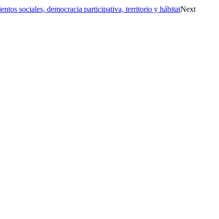
 sociales, democracia participativa, territorio y hábitat
Next