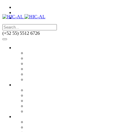
HIC
|
Sitio anterior HIC-AL
|
(+52 55) 5512 6726
¿Quiénes somos?
HIC
Historia
Misión
Nuestros Logros
Premios
¿Dónde estamos?
¿Qué hacemos?
Derechos humanos vinculados al hábitat
Derecho a la ciudad
Producción Social del Hábitat
Equidad de género
Barrios en riesgo (Ambiente sustentable)
Miembros
En el mundo
En América Latina