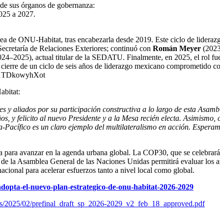
s de sus órganos de gobernanza:
025 a 2027.
lea de ONU-Habitat, tras encabezarla desde 2019. Este ciclo de lider
Secretaría de Relaciones Exteriores; continuó con
Román Meyer
(2023
24–2025), actual titular de la SEDATU. Finalmente, en 2025, el rol fu
 cierre de un ciclo de seis años de liderazgo mexicano comprometido c
B1TDkowyhXot
abitat:
 y aliados por su participación constructiva a lo largo de esta Asam
s, y felicito al nuevo Presidente y a la Mesa recién electa. Asimismo,
a-Pacífico es un claro ejemplo del multilateralismo en acción. Esper
a para avanzar en la agenda urbana global. La COP30, que se celebrará
el de la Asamblea General de las Naciones Unidas permitirá evaluar los
acional para acelerar esfuerzos tanto a nivel local como global.
-adopta-el-nuevo-plan-estrategico-de-onu-habitat-2026-2029
/files/2025/02/prefinal_draft_sp_2026-2029_v2_feb_18_approved.pdf