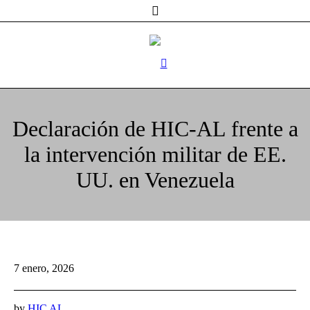
Declaración de HIC-AL frente a
la intervención militar de EE.
UU. en Venezuela
7 enero, 2026
by
HIC AL