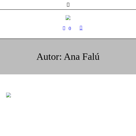
0
Autor:
Ana Falú