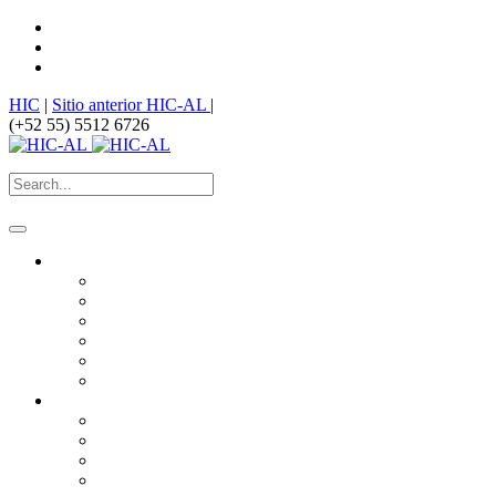
HIC
|
Sitio anterior HIC-AL
|
(+52 55) 5512 6726
¿Quiénes somos?
HIC
Historia
Misión
Nuestros Logros
Premios
¿Dónde estamos?
¿Qué hacemos?
Derechos humanos vinculados al hábitat
Derecho a la ciudad
Producción Social del Hábitat
Equidad de género