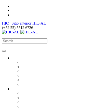
HIC
|
Sitio anterior HIC-AL
|
(+52 55) 5512 6726
¿Quiénes somos?
HIC
Historia
Misión
Nuestros Logros
Premios
¿Dónde estamos?
¿Qué hacemos?
Derechos humanos vinculados al hábitat
Derecho a la ciudad
Producción Social del Hábitat
Equidad de género