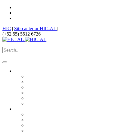
HIC
|
Sitio anterior HIC-AL
|
(+52 55) 5512 6726
¿Quiénes somos?
HIC
Historia
Misión
Nuestros Logros
Premios
¿Dónde estamos?
¿Qué hacemos?
Derechos humanos vinculados al hábitat
Derecho a la ciudad
Producción Social del Hábitat
Equidad de género