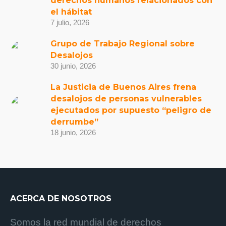
derechos humanos relacionados con
el hábitat
7 julio, 2026
Grupo de Trabajo Regional sobre
Desalojos
30 junio, 2026
La Justicia de Buenos Aires frena
desalojos de personas vulnerables
ejecutados por supuesto “peligro de
derrumbe”
18 junio, 2026
ACERCA DE NOSOTROS
Somos la red mundial de derechos