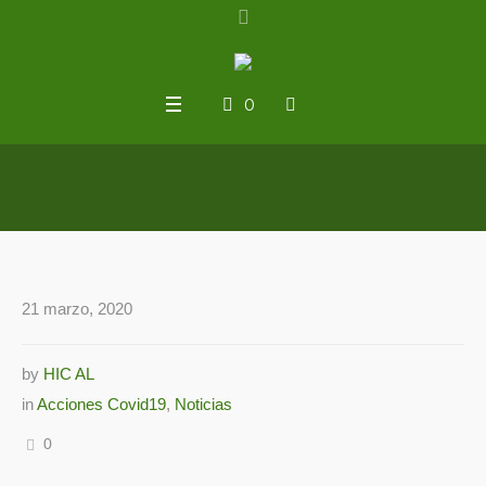
0
21 marzo, 2020
by
HIC AL
in
Acciones Covid19
,
Noticias
0