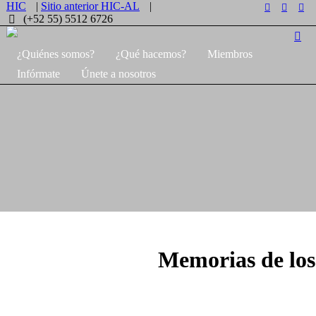
HIC
|
Sitio anterior HIC-AL
|
(+52 55) 5512 6726
¿Quiénes somos?
¿Qué hacemos?
Miembros
Infórmate
Únete a nosotros
Memorias de lo