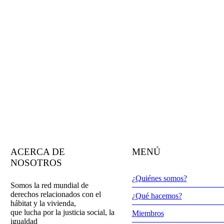
11, 12 y 13 de julio de 2016, Ciudad de México. El Encuentro fue
coordinado por la Oficina para América...
Continuar leyendo
ACERCA DE
MENÚ
NOSOTROS
¿Quiénes somos?
Somos la red mundial de
derechos relacionados con el
¿Qué hacemos?
hábitat y la vivienda,
que lucha por la justicia social, la
Miembros
igualdad